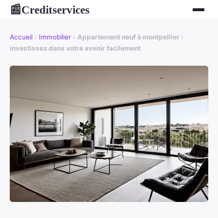
Creditservices
📰
Accueil
›
Immobilier
›
Appartement neuf à montpellier :
investissez dans votre avenir facilement