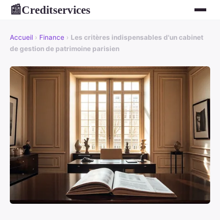
Creditservices
📰
Accueil
›
Finance
›
Les critères indispensables d'un cabinet
de gestion de patrimoine parisien